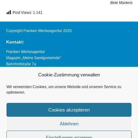
Birte Martens
Post Views:
1.141
Copyright Franken Werbeagentur 2020
Kontakt:
Franken Werbeagentur
Magazin „Meine Samtgemeinde“
Bahnhofstraße 7a
21640 Horneburg
Cookie-Zustimmung verwalten
Telefon 04163 8390281
magazin@meine-samtgemeinde.de
Wir verwenden Cookies, um unsere Website und unseren Service zu
optimieren.
Links:
www.franken-werbeagentur.de
Cookies akzeptieren
www.horneburg.de
Ablehnen
www.horneburg-erleben.de
Impressum
Einstellungen anzeigen